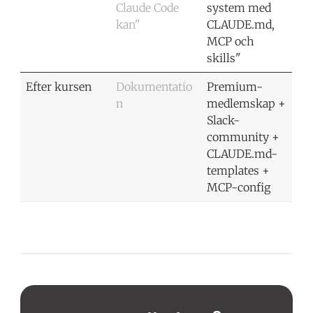
Claude Code
system med
kan"
CLAUDE.md,
MCP och
skills"
Efter kursen
Dokumentatio
Premium-
n
medlemskap +
Slack-
community +
CLAUDE.md-
templates +
MCP-config