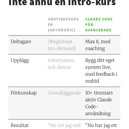
Inte ännu en intro-kurs
GRATISRESURS
CLAUDE CODE
ER
FÖR
(ANTHROPIC)
AVANCERADE
Deltagare
Obegränsat
Max 8, med
(on-demand)
coaching
Upplägg
Information
Bygg ditt eget
och demos
system live,
med feedback i
realtid
Förkunskap
Grundläggande
10+ timmars
aktiv Claude
Code-
användning
Resultat
"Nu vet jag vad
"Nu har jag ett