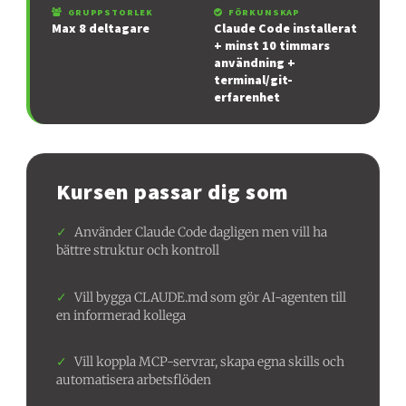
GRUPPSTORLEK
FÖRKUNSKAP
Max 8 deltagare
Claude Code installerat
+ minst 10 timmars
användning +
terminal/git-
erfarenhet
Kursen passar dig som
✓
Använder Claude Code dagligen men vill ha
bättre struktur och kontroll
✓
Vill bygga CLAUDE.md som gör AI-agenten till
en informerad kollega
✓
Vill koppla MCP-servrar, skapa egna skills och
automatisera arbetsflöden