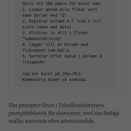
Skriv ett VBA-makro för Excel som:

1. Loopar genom alla flikar vars 
namn börjar med "Q"

2. Kopierar kolumn A-F (rad 2 till 
sista raden med data)

3. Klistrar in allt i fliken 
"Sammanställning"

4. Lägger till en kolumn med 
fliknamnet som källa

5. Sorterar efter datum i kolumn A 
(stigande)

Jag kör Excel på [Mac/PC]. 
Fler prompter finns i
Teknikministeriets
promptbibliotek för ekonomer
, med nio färdiga
mallar sorterade efter arbetsområde.