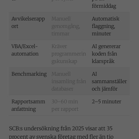
förmiddag
Avvikelserapp
Manuell
Automatisk
ort
genomgång,
flaggning,
timmar
minuter
VBA/Excel-
Kräver
AI genererar
automation
programmerin
koden från
gskunskap
klarspråk
Benchmarking
Manuell
AI
insamling från
sammanställer
databaser
och jämför
Rapportsamm
30–60 min
2–5 minuter
anfattning
per rapport
SCB:s undersökning från 2025 visar att 35
procent av svenska företag med fler än tio