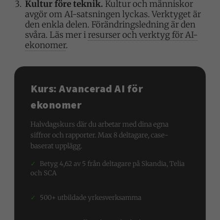
Kultur före teknik.
Kultur och människor
avgör om AI-satsningen lyckas. Verktyget är
den enkla delen. Förändringsledning är den
svåra. Läs mer i
resurser och verktyg för AI-
ekonomer
.
Kurs: Avancerad AI för
ekonomer
Halvdagskurs där du arbetar med dina egna
siffror och rapporter. Max 8 deltagare, case-
baserat upplägg.
✓
Betyg 4,62 av 5 från deltagare på Skandia, Telia
och SCA
✓
500+ utbildade yrkesverksamma