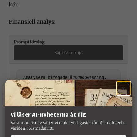
kör.
Finansiell analys:
Promptförslag
Kopiera prompt
Analysera bifogade årsredovisning. 
Identifiera:

×
1. De tre viktigaste nyckeltalen och 
deras trend (3 år)

2. Kassaflödets utveckling och 
eventuella varningssignaler

Vi läser AI-nyheterna åt dig
3. Jämförelse mot branschgenomsnitt 
(svensk tillverkningsindustri)

Varannan tisdag väljer vi ut det viktigaste från AI- och tech-
världen. Kostnadsfritt.
Presentera som en sammanfattning för 