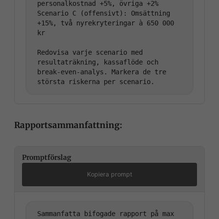
personalkostnad +5%, övriga +2%

Scenario C (offensivt): Omsättning 
+15%, två nyrekryteringar à 650 000 
kr

Redovisa varje scenario med 
resultaträkning, kassaflöde och

break-even-analys. Markera de tre 
Rapportsammanfattning:
Promptförslag
Kopiera prompt
Sammanfatta bifogade rapport på max 