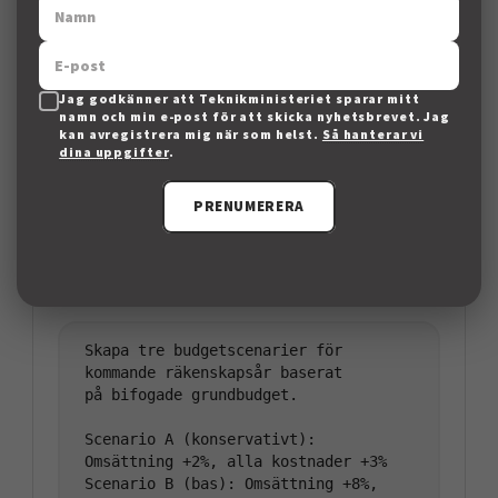
ledningsgrupp,

max 500 ord. Avsluta med tre 
Jag godkänner att Teknikministeriet sparar mitt
namn och min e-post för att skicka nyhetsbrevet. Jag
kan avregistrera mig när som helst.
Så hanterar vi
Budgetscenario:
dina uppgifter
.
PRENUMERERA
Promptförslag
Kopiera prompt
Skapa tre budgetscenarier för 
kommande räkenskapsår baserat

på bifogade grundbudget.

Scenario A (konservativt): 
Omsättning +2%, alla kostnader +3%

Scenario B (bas): Omsättning +8%, 