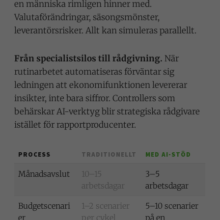
en människa rimligen hinner med.
Valutaförändringar, säsongsmönster,
leverantörsrisker. Allt kan simuleras parallellt.
Från specialistsilos till rådgivning.
När
rutinarbetet automatiseras förväntar sig
ledningen att ekonomifunktionen levererar
insikter, inte bara siffror. Controllers som
behärskar AI-verktyg blir strategiska rådgivare
istället för rapportproducenter.
PROCESS
TRADITIONELLT
MED AI-STÖD
Månadsavslut
10–15
3–5
arbetsdagar
arbetsdagar
Budgetscenari
1–2 scenarier
5–10 scenarier
er
per cykel
på en