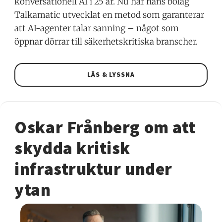
konversationell AI i 25 år. Nu har hans bolag
Talkamatic utvecklat en metod som garanterar
att AI-agenter talar sanning – något som
öppnar dörrar till säkerhetskritiska branscher.
LÄS & LYSSNA
Oskar Frånberg om att
skydda kritisk
infrastruktur under
ytan