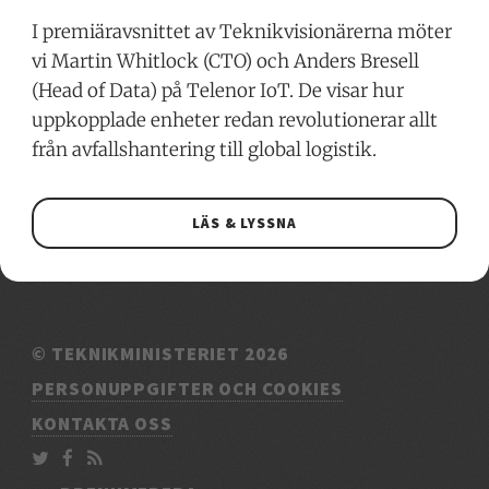
I premiäravsnittet av Teknikvisionärerna möter
vi Martin Whitlock (CTO) och Anders Bresell
(Head of Data) på Telenor IoT. De visar hur
uppkopplade enheter redan revolutionerar allt
från avfallshantering till global logistik.
LÄS & LYSSNA
© TEKNIKMINISTERIET 2026
PERSONUPPGIFTER OCH COOKIES
KONTAKTA OSS