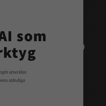
 AI som
rktyg
ogin utvecklas
örens ständiga