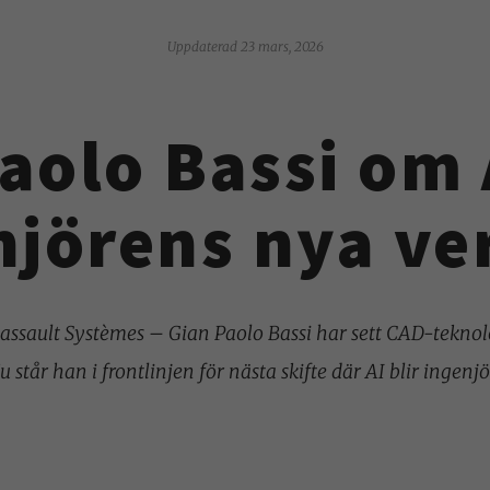
Uppdaterad 23 mars, 2026
aolo Bassi om
njörens nya ve
Dassault Systèmes – Gian Paolo Bassi har sett CAD-teknol
 står han i frontlinjen för nästa skifte där AI blir ingenj