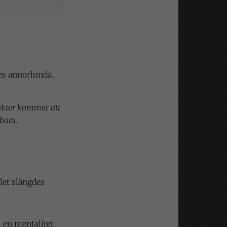
tes annorlunda.
dukter kommer att
bara.
let slängdes
l en mentalitet