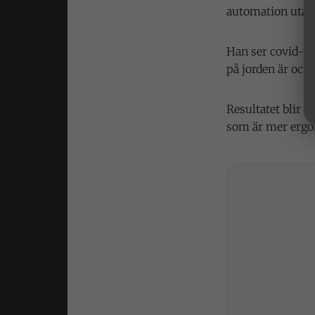
automation utan 
Han ser covid-pa
på jorden är och 
Resultatet blir e
som är mer ergo