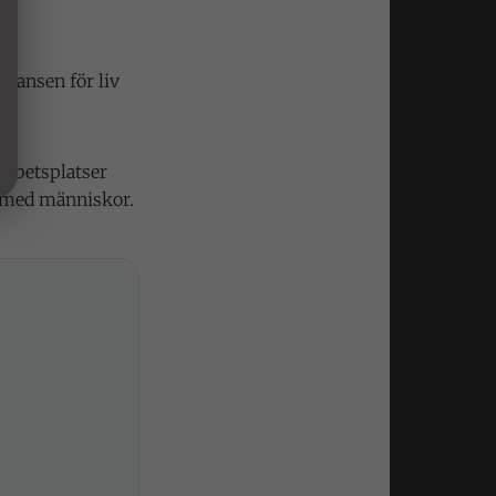
lansen för liv
 arbetsplatser
a med människor.