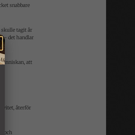
cket snabbare
skulle tagit år
n – det handlar
 människan, att
s.
vitet, återför
on och