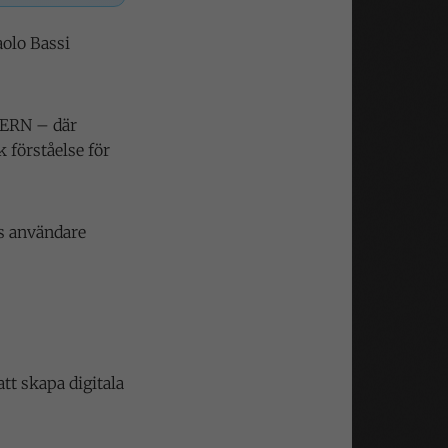
aolo Bassi
 CERN – där
 förståelse för
ls användare
tt skapa digitala