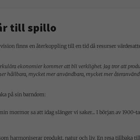
r till spillo
vision finns en återkoppling till en tid då resurser värdesat
 cirkulära ekonomier kommer att bli verklighet. Jag tror att pro
mer hållbara, mycket mer användbara, mycket mer återanvänd
baka på sin barndom:
in mormor sa att idag slänger vi saker... I början av 1900-ta
.
som harmoniserar produkt, natur och liv. En resa tillbaka til