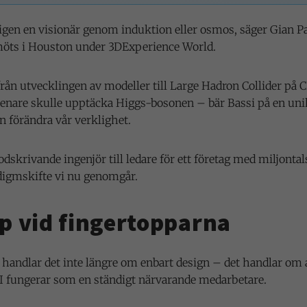
igen en visionär genom induktion eller osmos, säger Gian P
möts i Houston under 3DExperience World.
rån utvecklingen av modeller till Large Hadron Collider på
nare skulle upptäcka Higgs-bosonen – bär Bassi på en unik
n förändra vår verklighet.
odskrivande ingenjör till ledare för ett företag med miljonta
digmskifte vi nu genomgår.
 vid fingertopparna
d handlar det inte längre om enbart design – det handlar om a
I fungerar som en ständigt närvarande medarbetare.