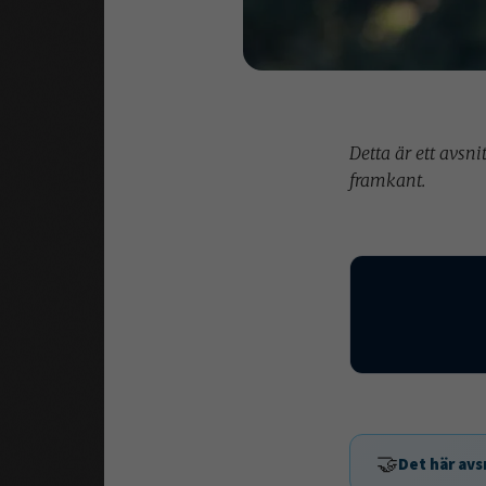
Detta är ett avsn
framkant.
🤝
Det här avs