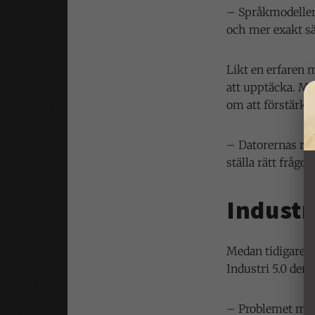
– Språkmodeller 
och mer exakt sät
Likt en erfaren m
att upptäcka. Me
om att förstärka
– Datorernas rol
ställa rätt frågo
Industr
Medan tidigare i
Industri 5.0 den 
– Problemet med 