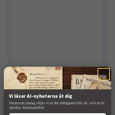
×
Samtliga fyra amerikanska storleverantörer har
Vi läser AI-nyheterna åt dig
signerat den
Code of Practice för GPAI
som EU-
Varannan tisdag väljer vi ut det viktigaste från AI- och tech-
kommissionen publicerade den 10 juli 2025. Det
världen. Kostnadsfritt.
förenklar leverantörsbedömningen, eftersom