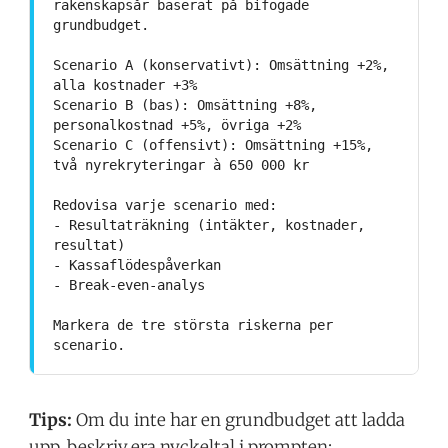
räkenskapsår baserat på bifogade
grundbudget.
Scenario A (konservativt): Omsättning +2%,
alla kostnader +3%
Scenario B (bas): Omsättning +8%,
personalkostnad +5%, övriga +2%
Scenario C (offensivt): Omsättning +15%,
två nyrekryteringar à 650 000 kr
Redovisa varje scenario med:
- Resultaträkning (intäkter, kostnader,
resultat)
- Kassaflödespåverkan
- Break-even-analys
Markera de tre största riskerna per
scenario.
Tips:
Om du inte har en grundbudget att ladda
upp, beskriv era nyckeltal i prompten: