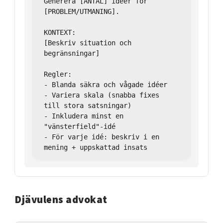
Generera [ANTAL] idéer för 
[PROBLEM/UTMANING].

KONTEXT:

[Beskriv situation och 
begränsningar]

Regler:

- Blanda säkra och vågade idéer

- Variera skala (snabba fixes 
till stora satsningar)

- Inkludera minst en 
"vänsterfield"-idé

- För varje idé: beskriv i en 
Djävulens advokat