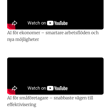
AI för ekonomer – smartare arbetsflöden och
nya möjligheter
AI för småföretagare – snabbaste vägen till
effektivisering