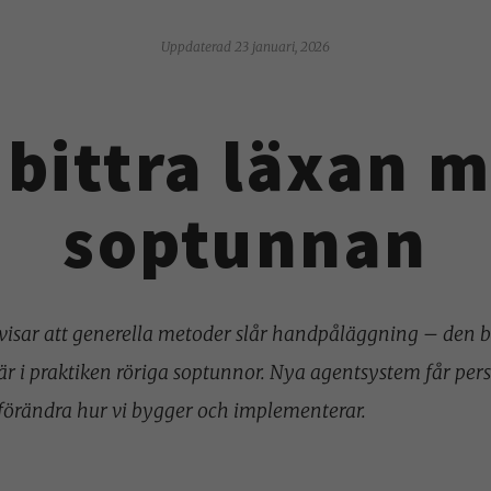
Uppdaterad 23 januari, 2026
bittra läxan 
soptunnan
visar att generella metoder slår handpåläggning – den bi
är i praktiken röriga soptunnor. Nya agentsystem får pers
förändra hur vi bygger och implementerar.