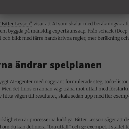
ns kontrollillusion rämnade när kartan rullades ut. Slutsats:
är mycket mer improvisation än manual.
“Bitter Lesson”
visar att AI som skalar med beräkningskraft
stem byggda på mänsklig expertkunskap. Från schack (Deep
al och bild: med färre handskrivna regler, mer beräkning och
.
na ändrar spelplanen
byggt AI-agenter med noggrant formulerade steg, todo-listor
 Men det finns en annan väg: träna mot utfall med förstärk
v hitta vägen till resultatet, skala sedan upp med fler exem
rkligheten är processerna luddiga. Bitter Lesson säger att d
ll om du kan definiera “bra utfall” och ge exempel. I stället fö