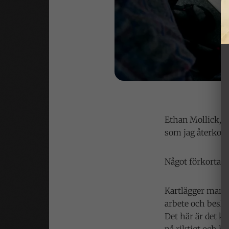
Ethan Mollick, f
som jag återkommi
Något förkortat 
Kartlägger man ve
arbete och beslu
Det här är det k