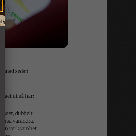
 månad sedan
nget ut så här:
cesser, dubbelt
korsa varandra.
se sin verksamhet