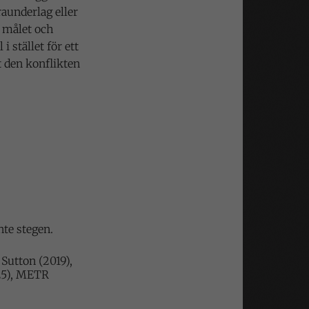
raunderlag eller
t målet och
i stället för ett
t den konflikten
nte stegen.
Sutton (2019),
25), METR