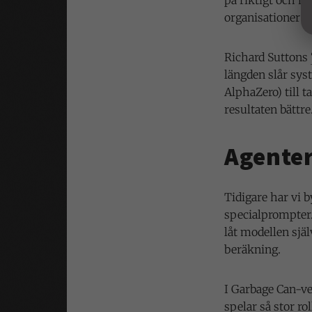
på riktigt och ha
organisationer 
Richard Suttons
längden slår sy
AlphaZero) till t
resultaten bättre
Agenter
Tidigare har vi 
specialprompter.
låt modellen själ
beräkning.
I Garbage Can-ve
spelar så stor ro