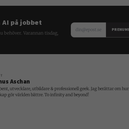
AI på jobbet
din@epost.se
PRENUM
u behöver. Varannan tisdag,
NT
nus Aschan
bent, utvecklare, utbildare & professionell geek. Jag berättar om hu
kap gör världen bättre. To infinity and beyond!