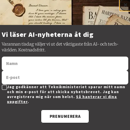
×
Vi läser AI-nyheterna åt dig
Varannan tisdag väljer vi ut det viktigaste från AI- och tech-
världen. Kostnadsfritt.
orskare vid Wharton School, skrev
ett inlägg
för ungefär en
t till i tankarna flera gånger.
Jag godkänner att Teknikministeriet sparar mitt namn
och kryddat med några av mina egna slutsatser ser resonema
och min e-post för att skicka nyhetsbrevet. Jag kan
avregistrera mig när som helst.
Så hanterar vi dina
uppgifter
.
rkliga arbetsflöden i ett bolag dyker det ofta upp dolda pro
t som fattas när rätt personer, problem och lösningar råkar 
PRENUMERERA
lassiska "Garbage Can"-perspektivet. I en studie fick en vd 