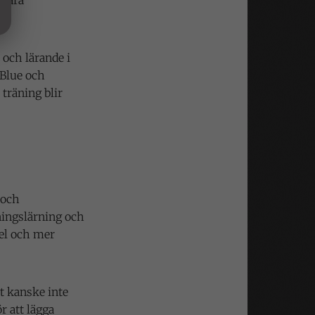
 våra
 och lärande i
 Blue och
 träning blir
 och
ningslärning och
pel och mer
et kanske inte
r att lägga