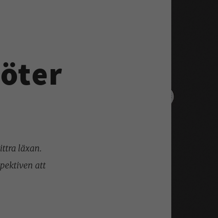
möter
ttra läxan.
pektiven att