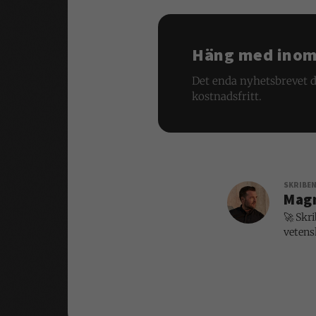
Häng med inom 
Det enda nyhetsbrevet d
kostnadsfritt.
SKRIBE
Mag
🚀 Skri
vetens