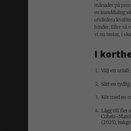
månader på proces
en kunddialog sk
utvärdera kvalite
hinder. Eller så
vi nu testar, i sk
I korth
Välj ett utfal
Sätt en tydli
Kör med en mo
Lägg till fler
Cohen–March–
(2025), bakg