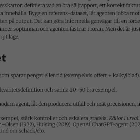
skartor: definiera vad en bra säljrapport, ett korrekt faktu
a innehålla. Bygg en referens-dataset, låt agenten jobba mo
ten på output. Det kan göra informella genvägar till en fördel 
 vinner soptunnan och agenten fastnar i röran. Men det är jus
arpt läge.
et
l som sparar pengar eller tid (exempelvis offert + kalkylblad).
g kvalitetsdefinition och samla 20–50 bra exempel.
dern agent, låt den producera utfall och mät precisionen, i
 exempel, stärk kontroller och eskalera gradvis.
Källor i urval:
Olsen (1972), Huising (2019), OpenAI ChatGPT-agent (20
rund om schack/elo.