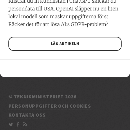
Klistrar du in kundlistan i ChatGPT skickar du
persondata till USA. OpenAI släpper nu en liten
lokal modell som maskar uppgifterna först.
Räcker det för att lösa AI:s GDPR-problem?
LÄS ARTIKELN
© TEKNIKMINISTERIET 2026
PERSONUPPGIFTER OCH COOKIES
KONTAKTA OSS