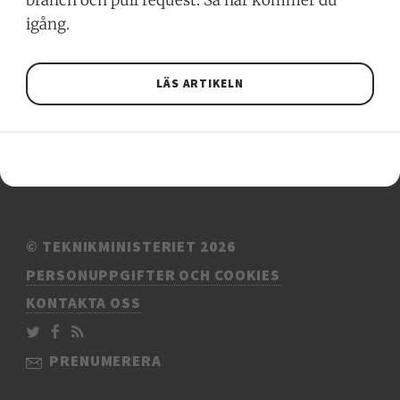
branch och pull request. Så här kommer du
igång.
LÄS ARTIKELN
© TEKNIKMINISTERIET 2026
PERSONUPPGIFTER OCH COOKIES
KONTAKTA OSS
PRENUMERERA